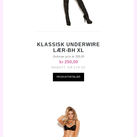
KLASSISK UNDERWIRE
LÆR-BH XL
Ordinær pris
kr 529,00
kr 250,00
RABATT:
KR-279,00
PRODUKTDETALJER