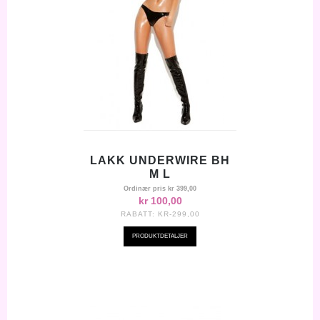
LAKK UNDERWIRE BH
M L
Ordinær pris
kr 399,00
kr 100,00
RABATT:
KR-299,00
PRODUKTDETALJER