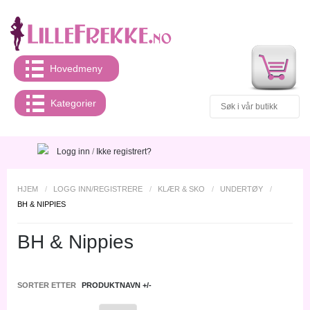
Hovedmeny
Kategorier
Logg inn
/
Ikke registrert?
HJEM
/
LOGG INN/REGISTRERE
/
KLÆR & SKO
/
UNDERTØY
/
BH & NIPPIES
BH & Nippies
SORTER ETTER
PRODUKTNAVN +/-