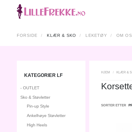
FORSIDE
KLÆR & SKO
LEKETØY
OM OS
HJEM
/
KLÆR & 
KATEGORIER LF
Korsett
- OUTLET
Sko & Støvletter
SORTER ETTER
P
Pin-up Style
Ankelhøye Støvletter
High Heels