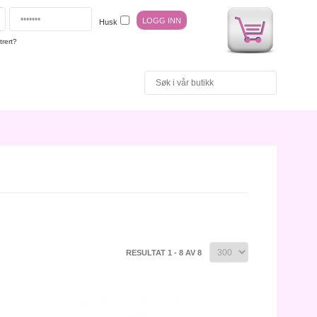
Husk
trert?
RESULTAT 1 - 8 AV 8