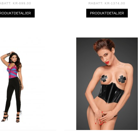
ABATT:
KR-699,00
RABATT:
KR-1374,00
RODUKTDETALJER
PRODUKTDETALJER