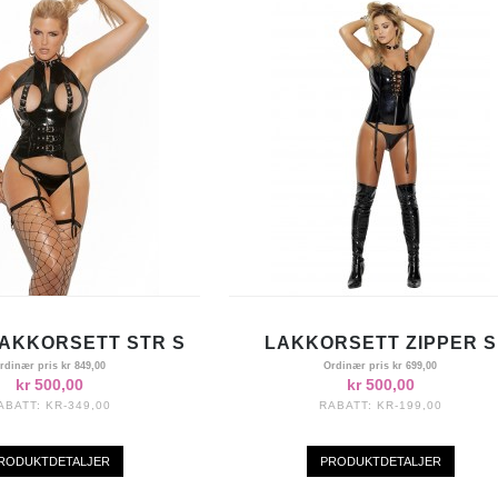
AKKORSETT STR S
LAKKORSETT ZIPPER S
rdinær pris
kr 849,00
Ordinær pris
kr 699,00
kr 500,00
kr 500,00
ABATT:
KR-349,00
RABATT:
KR-199,00
RODUKTDETALJER
PRODUKTDETALJER