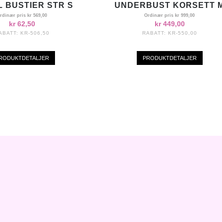
L BUSTIER STR S
UNDERBUST KORSETT 
rdinær pris
kr 569,00
Ordinær pris
kr 999,00
kr 62,50
kr 449,00
ABATT:
KR-506,50
RABATT:
KR-550,00
RODUKTDETALJER
PRODUKTDETALJER