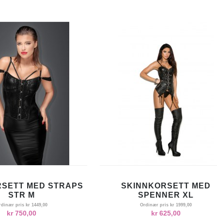
RSETT MED STRAPS
SKINNKORSETT MED
STR M
SPENNER XL
rdinær pris
kr 1449,00
Ordinær pris
kr 1999,00
kr 750,00
kr 625,00