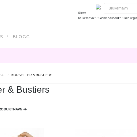
Glemt
brukernavn?
/
Glemt passord?
/
Ikke regis
S
BLOGG
SKO
/
KORSETTER & BUSTIERS
er & Bustiers
RODUKTNAVN +/-