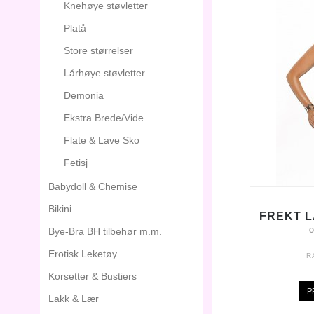
Knehøye støvletter
Platå
Store størrelser
Lårhøye støvletter
Demonia
Ekstra Brede/Vide
Flate & Lave Sko
Fetisj
Babydoll & Chemise
Bikini
FREKT L
Bye-Bra BH tilbehør m.m.
O
Erotisk Leketøy
R
Korsetter & Bustiers
P
Lakk & Lær