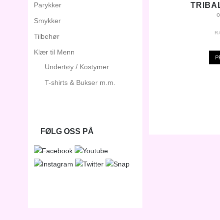
Parykker
TRIBA
O
Smykker
R
Tilbehør
Klær til Menn
P
Undertøy / Kostymer
T-shirts & Bukser m.m.
FØLG OSS PÅ