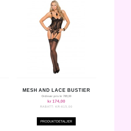
MESH AND LACE BUSTIER
Ordinær pris
kr 789,00
kr 174,00
RABATT:
KR-615,00
PRODUKTDETALJER