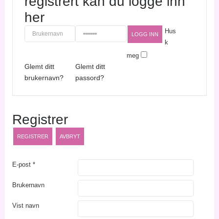
registrert kan du logge inn
her
Hus
k
meg
Glemt ditt
Glemt ditt
brukernavn?
passord?
Registrer
REGISTRER
AVBRYT
E-post
*
Brukernavn
Vist navn