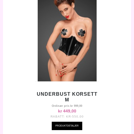
UNDERBUST KORSETT
M
Ordinær pris
kr 999,00
kr 449,00
RABATT:
KR-550,00
PRODUKTDETALJER