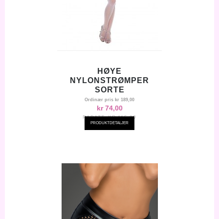
HØYE
NYLONSTRØMPER
SORTE
Ordinær pris
kr 189,00
kr 74,00
RABATT:
KR-115,00
PRODUKTDETALJER