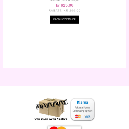
Ordinær pris
kr 924,00
kr 625,00
RABATT:
KR-299,00
PRODUKTDETALJER