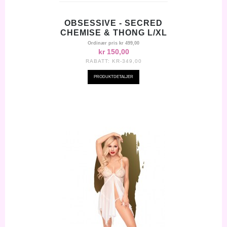
OBSESSIVE - SECRED
CHEMISE & THONG L/XL
Ordinær pris
kr 499,00
kr 150,00
RABATT:
KR-349,00
PRODUKTDETALJER