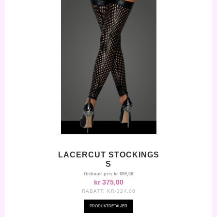
LACERCUT STOCKINGS
S
Ordinær pris
kr 699,00
kr 375,00
RABATT:
KR-324,00
PRODUKTDETALJER