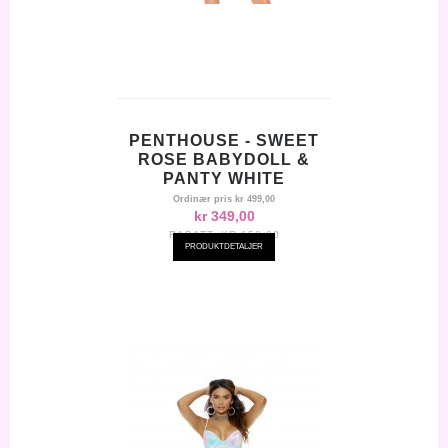
PENTHOUSE - SWEET
ROSE BABYDOLL &
PANTY WHITE
Ordinær pris
kr 499,00
kr 349,00
RABATT:
KR-150,00
PRODUKTDETALJER