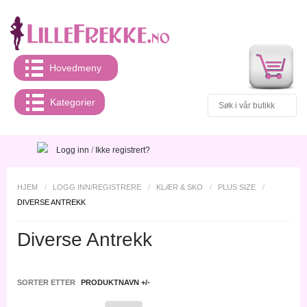
Hovedmeny
Kategorier
Logg inn
/
Ikke registrert?
HJEM
/
LOGG INN/REGISTRERE
/
KLÆR & SKO
/
PLUS SIZE
/
DIVERSE ANTREKK
Diverse Antrekk
SORTER ETTER
PRODUKTNAVN +/-