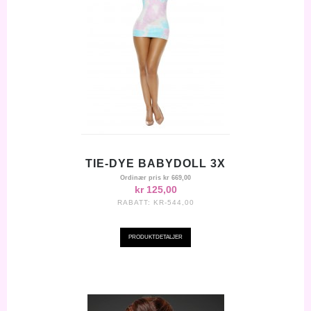
TIE-DYE BABYDOLL 3X
Ordinær pris
kr 669,00
kr 125,00
RABATT:
KR-544,00
PRODUKTDETALJER