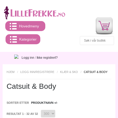
Hovedmeny
Kategorier
Logg inn
/
Ikke registrert?
HJEM
/
LOGG INN/REGISTRERE
/
KLÆR & SKO
/
CATSUIT & BODY
Catsuit & Body
SORTER ETTER
PRODUKTNAVN +/-
RESULTAT 1 - 32 AV 32