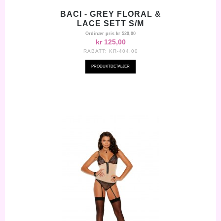
BACI - GREY FLORAL &
LACE SETT S/M
Ordinær pris
kr 529,00
kr 125,00
RABATT:
KR-404,00
PRODUKTDETALJER