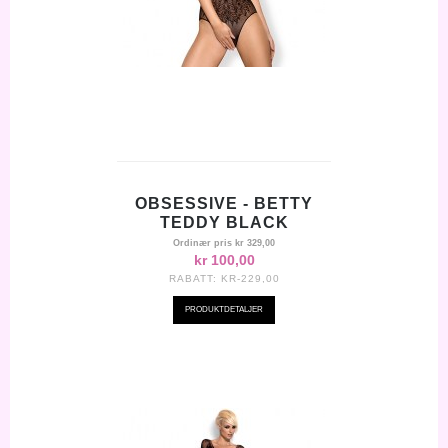
OBSESSIVE - BETTY
TEDDY BLACK
Ordinær pris
kr 329,00
kr 100,00
RABATT:
KR-229,00
PRODUKTDETALJER