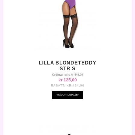
LILLA BLONDETEDDY
STR S
Ordinær pris
kr 549,00
kr 125,00
RABATT:
KR-424,00
PRODUKTDETALJER