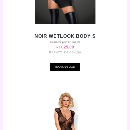
NOIR WETLOOK BODY S
Ordinær pris
kr 949,00
kr 625,00
RABATT:
KR-324,00
PRODUKTDETALJER