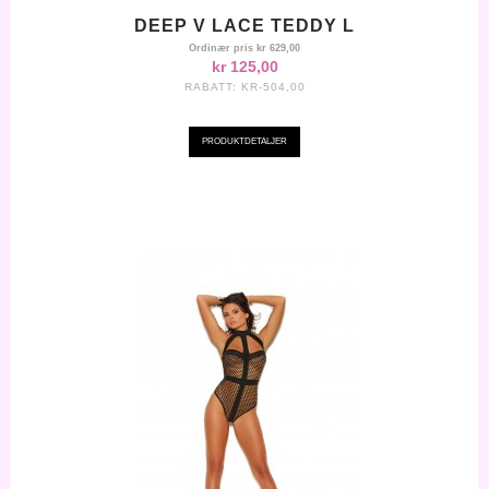
DEEP V LACE TEDDY L
Ordinær pris
kr 629,00
kr 125,00
RABATT:
KR-504,00
PRODUKTDETALJER