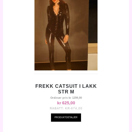
FREKK CATSUIT I LAKK
STR M
Ordinær pris
kr 1299,00
kr 625,00
RABATT:
KR-674,00
PRODUKTDETALJER