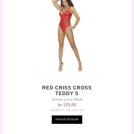
RED CRISS CROSS
TEDDY S
Ordinær pris
kr 599,00
kr 125,00
RABATT:
KR-474,00
PRODUKTDETALJER