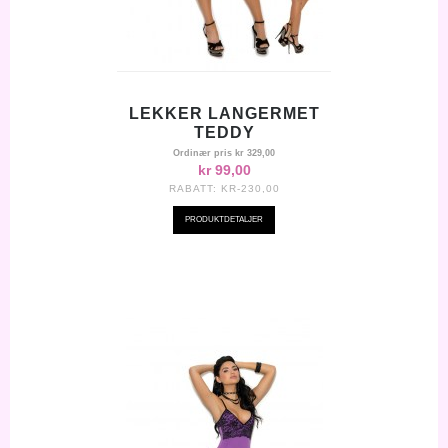
LEKKER LANGERMET
TEDDY
Ordinær pris
kr 329,00
kr 99,00
RABATT:
KR-230,00
PRODUKTDETALJER