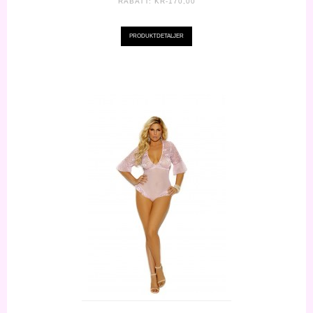
RABATT:
KR-170,00
PRODUKTDETALJER