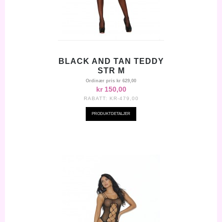
BLACK AND TAN TEDDY
STR M
Ordinær pris
kr 629,00
kr 150,00
RABATT:
KR-479,00
PRODUKTDETALJER