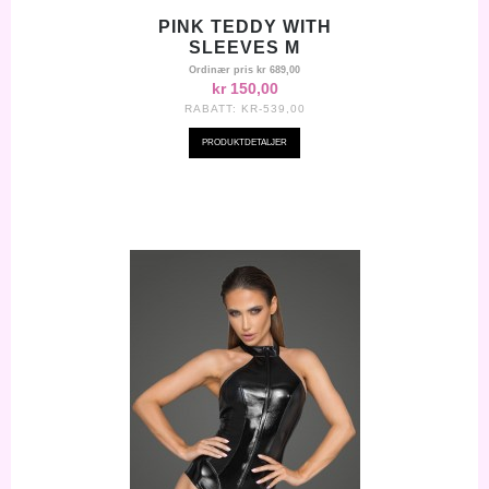
PINK TEDDY WITH
SLEEVES M
Ordinær pris
kr 689,00
kr 150,00
RABATT:
KR-539,00
PRODUKTDETALJER