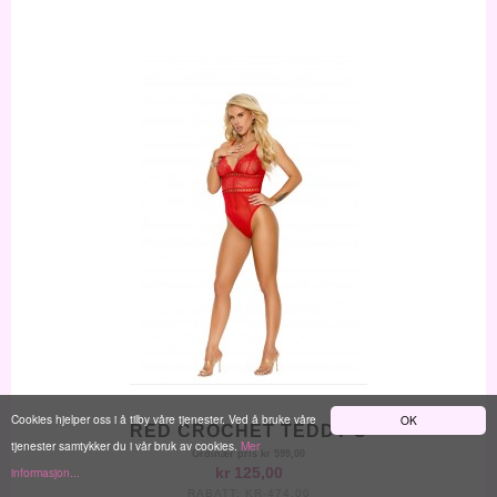
Cookies hjelper oss i å tilby våre tjenester. Ved å bruke våre
OK
RED CROCHET TEDDY S
tjenester samtykker du i vår bruk av cookies.
Mer
Ordinær pris
kr 599,00
informasjon...
kr 125,00
RABATT:
KR-474,00