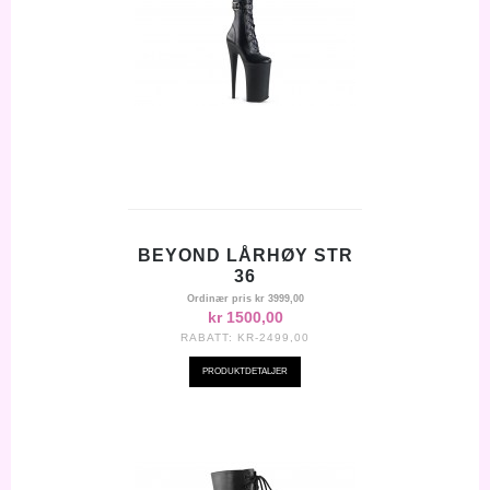
BEYOND LÅRHØY STR
36
Ordinær pris
kr 3999,00
kr 1500,00
RABATT:
KR-2499,00
PRODUKTDETALJER