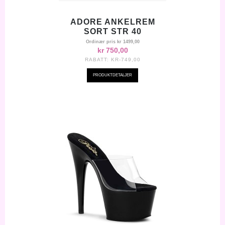
ADORE ANKELREM
SORT STR 40
Ordinær pris
kr 1499,00
kr 750,00
RABATT:
KR-749,00
PRODUKTDETALJER