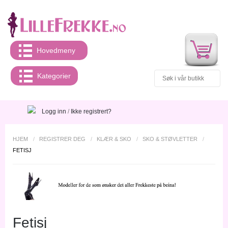
Hovedmeny
Kategorier
Logg inn
/
Ikke registrert?
HJEM
/
REGISTRER DEG
/
KLÆR & SKO
/
SKO & STØVLETTER
/
FETISJ
Fetisj