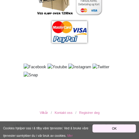
Vilkår
Kontakt oss
Registrer deg
LilleFrekke © All rights reserved. 2011 - 2026 -- Designed by EwcDesign ®
Cookies hjelper oss i å tilby våre tjenester. Ved å bruke våre
OK
tjenester samtykker du i vår bruk av cookies.
Mer