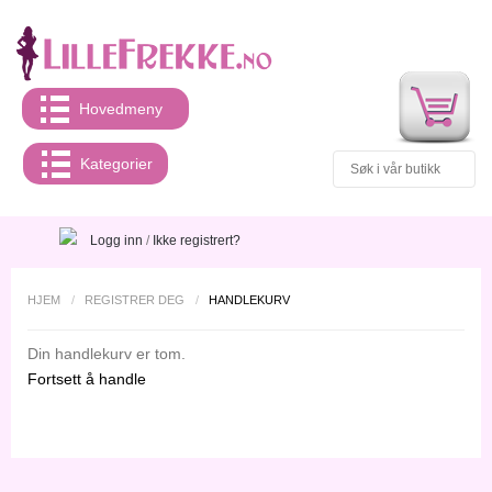
Hovedmeny
Kategorier
Logg inn
/
Ikke registrert?
HJEM
/
REGISTRER DEG
/
HANDLEKURV
Din handlekurv er tom.
Fortsett å handle