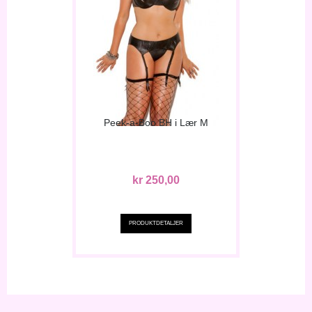
Peek-a-Boo BH i Lær M
kr 250,00
PRODUKTDETALJER