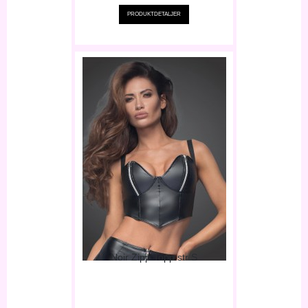
PRODUKTDETALJER
Noir Zipp Topp str S