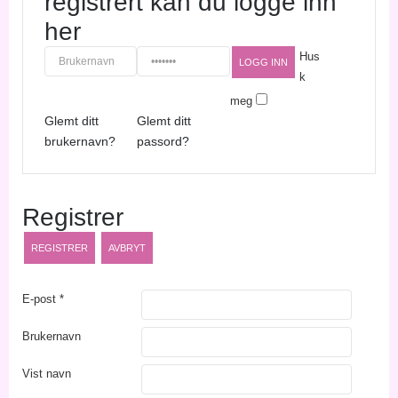
registrert kan du logge inn
her
Hus
k
meg
Glemt ditt
Glemt ditt
brukernavn?
passord?
Registrer
REGISTRER
AVBRYT
E-post
*
Brukernavn
Vist navn