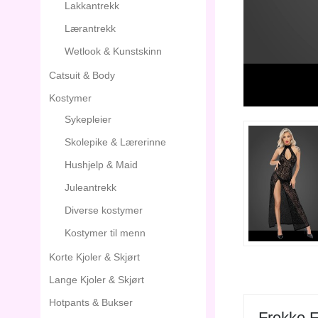
Lakkantrekk
Lærantrekk
Wetlook & Kunstskinn
Catsuit & Body
Kostymer
Sykepleier
Skolepike & Lærerinne
Hushjelp & Maid
Juleantrekk
Diverse kostymer
Kostymer til menn
Korte Kjoler & Skjørt
Lange Kjoler & Skjørt
Hotpants & Bukser
Frekke F