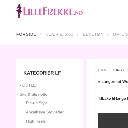
FORSIDE
KLÆR & SKO
LEKETØY
OM OS
HJEM
/
LONG LE
KATEGORIER LF
« Langermet Wet
- OUTLET
Sko & Støvletter
Tilbake til
lange k
Pin-up Style
Ankelhøye Støvletter
High Heels