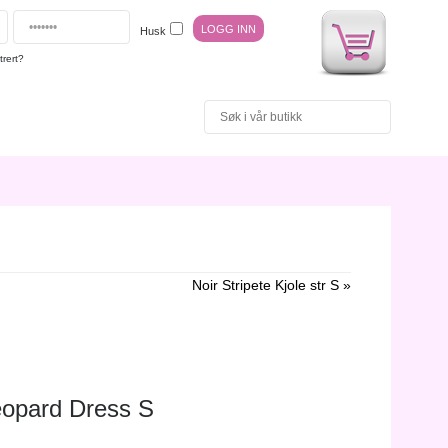
Husk
trert?
Noir Stripete Kjole str S »
eopard Dress S