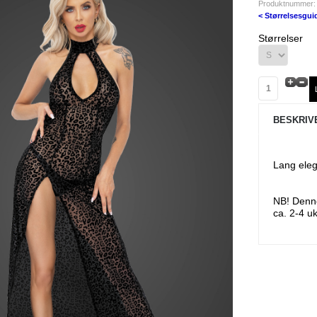
Produktnummer
< Størrelsesgui
Størrelser
BESKRIV
Lang eleg
NB! Denne
ca. 2-4 uk