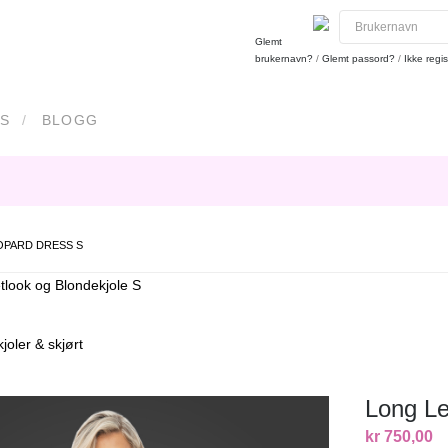
Glemt
brukernavn?
/
Glemt passord?
/
Ikke regis
S
BLOGG
OPARD DRESS S
look og Blondekjole S
joler & skjørt
Long L
kr 750,00