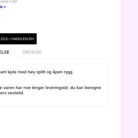
: NHM-F288
de >
ELSE
OMTALER
ant kjole med høy splitt og åpen rygg.
 varen har noe lenger leveringstid, du kan beregne
ers ventetid.