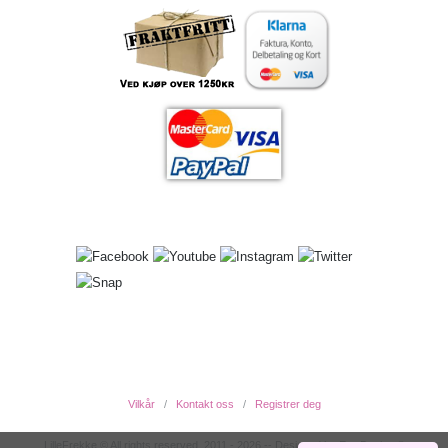
Vilkår
Kontakt oss
Registrer deg
LilleFrekke © All rights reserved. 2011 - 2026 -- Designed by EwcDesign ®