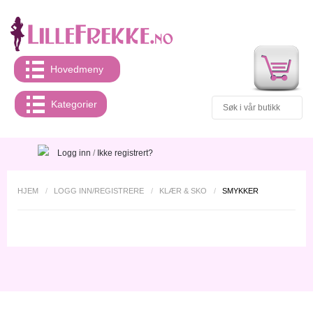
Hovedmeny
Kategorier
Logg inn
/
Ikke registrert?
HJEM
/
LOGG INN/REGISTRERE
/
KLÆR & SKO
/
SMYKKER