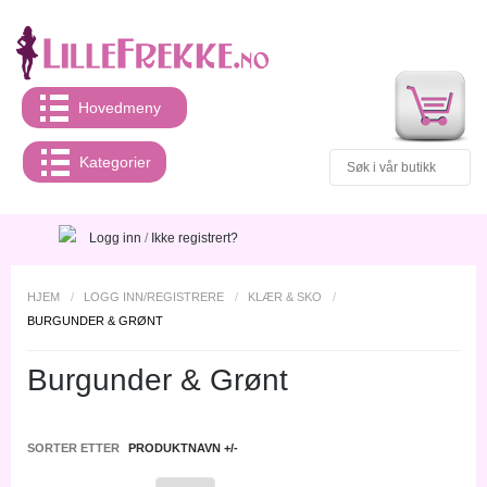
Hovedmeny
Kategorier
Logg inn
/
Ikke registrert?
HJEM
/
LOGG INN/REGISTRERE
/
KLÆR & SKO
/
BURGUNDER & GRØNT
Burgunder & Grønt
SORTER ETTER
PRODUKTNAVN +/-