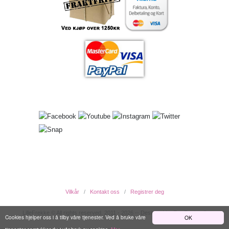
Vilkår
Kontakt oss
Registrer deg
LilleFrekke © All rights reserved. 2011 - 2026 -- Designed by EwcDesign ®
Cookies hjelper oss i å tilby våre tjenester. Ved å bruke våre
OK