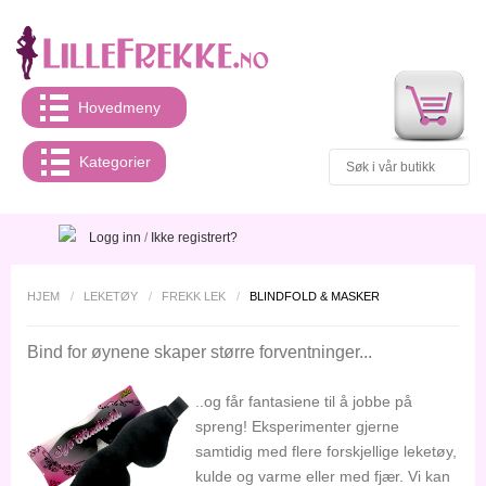
Hovedmeny
Kategorier
Logg inn
/
Ikke registrert?
HJEM
/
LEKETØY
/
FREKK LEK
/
BLINDFOLD & MASKER
Bind for øynene skaper større forventninger...
..og får fantasiene til å jobbe på
spreng! Eksperimenter gjerne
samtidig med flere forskjellige leketøy,
kulde og varme eller med fjær. Vi kan