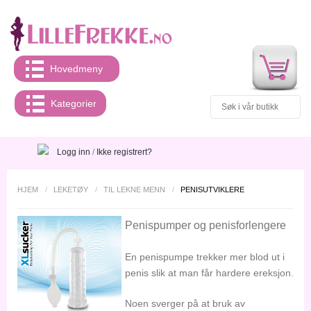
Hovedmeny
Kategorier
Logg inn
/
Ikke registrert?
HJEM
/
LEKETØY
/
TIL LEKNE MENN
/
PENISUTVIKLERE
Penispumper og penisforlengere
En penispumpe trekker mer blod ut i
penis slik at man får hardere ereksjon.
Noen sverger på at bruk av