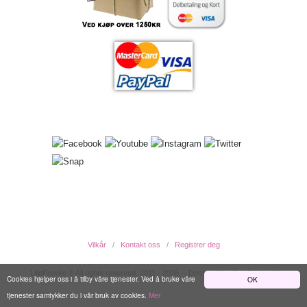
Vilkår
Kontakt oss
Registrer deg
LilleFrekke © All rights reserved. 2011 - 2026 -- Designed by EwcDesign ®
Cookies hjelper oss i å tilby våre tjenester. Ved å bruke våre
OK
tjenester samtykker du i vår bruk av cookies.
Mer