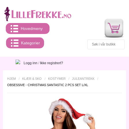
Hovedmeny
Kategorier
Logg inn
/
Ikke registrert?
HJEM
/
KLÆR & SKO
/
KOSTYMER
/
JULEANTREKK
/
OBSESSIVE - CHRISTMAS SANTASTIC 2 PCS SET L/XL