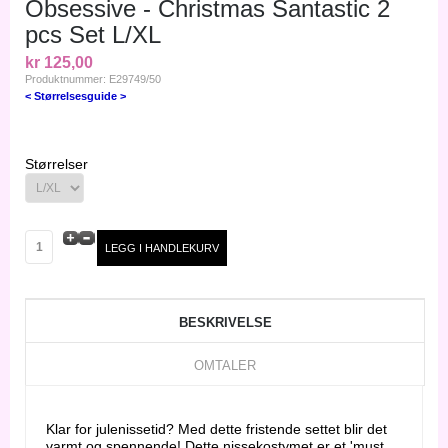
Obsessive - Christmas Santastic 2
pcs Set L/XL
kr 125,00
Produktnummer: E29749/50
< Størrelsesguide >
Størrelser
BESKRIVELSE
OMTALER
Klar for julenissetid? Med dette fristende settet blir det
varmt og spennende! Dette nissekostymet er et 'must