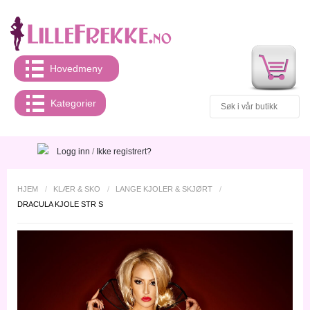
Hovedmeny
Kategorier
Logg inn
/
Ikke registrert?
HJEM
/
KLÆR & SKO
/
LANGE KJOLER & SKJØRT
/
DRACULA KJOLE STR S