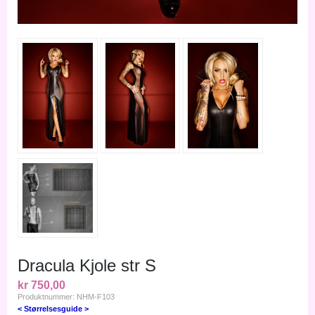
Dracula Kjole str S
kr 750,00
Produktnummer: NHM-F103
< Størrelsesguide >