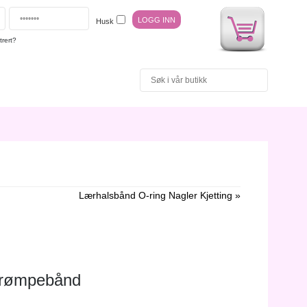
Husk
trert?
Lærhalsbånd O-ring Nagler Kjetting »
trømpebånd