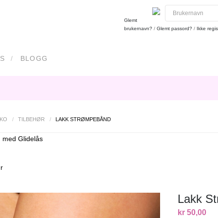
Glemt
brukernavn?
/
Glemt passord?
/
Ikke regis
S
BLOGG
SKO
/
TILBEHØR
/
LAKK STRØMPEBÅND
 med Glidelås
r
Lakk S
kr 50,00