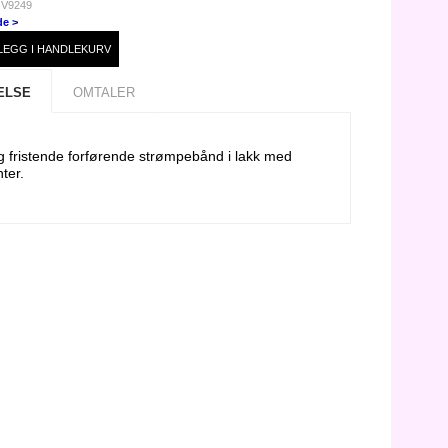
 V9249
de >
ELSE
OMTALER
g fristende forførende strømpebånd i lakk med
ter.