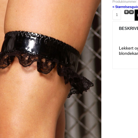
Produktnummer:
< Størrelsesgui
BESKRIV
Lekkert o
blondekan