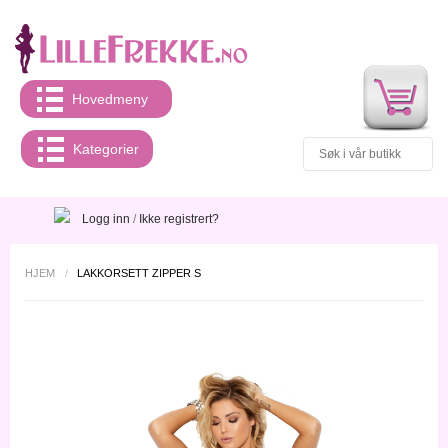
Hovedmeny
Kategorier
Logg inn
/
Ikke registrert?
HJEM
/
LAKKORSETT ZIPPER S