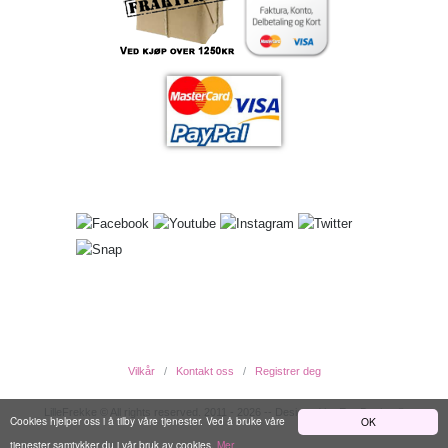
Vilkår
Kontakt oss
Registrer deg
LilleFrekke © All rights reserved. 2011 - 2026 -- Designed by EwcDesign ®
Cookies hjelper oss i å tilby våre tjenester. Ved å bruke våre
OK
tjenester samtykker du i vår bruk av cookies.
Mer