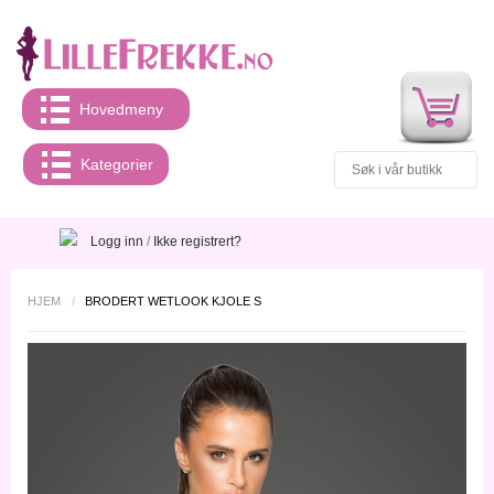
Hovedmeny
Kategorier
Logg inn
/
Ikke registrert?
HJEM
/
BRODERT WETLOOK KJOLE S