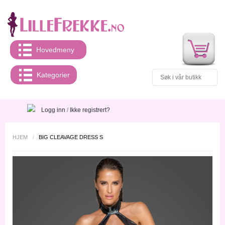
Hovedmeny
Kategorier
Logg inn
/
Ikke registrert?
HJEM
/
BIG CLEAVAGE DRESS S