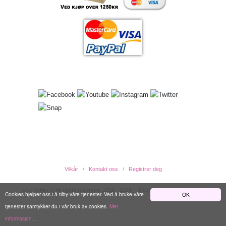
Vilkår
Kontakt oss
Registrer deg
LilleFrekke © All rights reserved. 2011 - 2026 -- Designed by EwcDesign ®
Cookies hjelper oss i å tilby våre tjenester. Ved å bruke våre
OK
tjenester samtykker du i vår bruk av cookies.
Mer
informasjon...