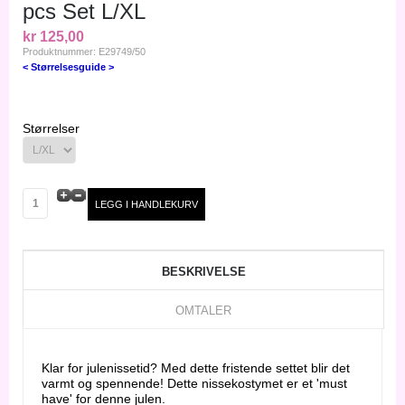
pcs Set L/XL
kr 125,00
Produktnummer: E29749/50
< Størrelsesguide >
Størrelser
BESKRIVELSE
OMTALER
Klar for julenissetid? Med dette fristende settet blir det
varmt og spennende! Dette nissekostymet er et 'must
have' for denne julen.