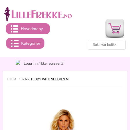
Hovedmeny
Kategorier
Logg inn
/
Ikke registrert?
HJEM
/
PINK TEDDY WITH SLEEVES M