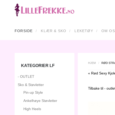
FORSIDE
KLÆR & SKO
LEKETØY
OM OS
HJEM
/
RØD STR
KATEGORIER LF
« Rød Sexy Kjol
- OUTLET
Sko & Støvletter
Tilbake til
- outle
Pin-up Style
Ankelhøye Støvletter
High Heels