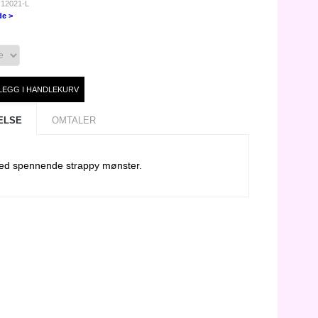
 12021-L
de >
ELSE
OMTALER
med spennende strappy mønster.