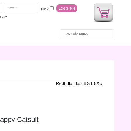
Husk
trert?
Rødt Blondesett S L 5X »
appy Catsuit