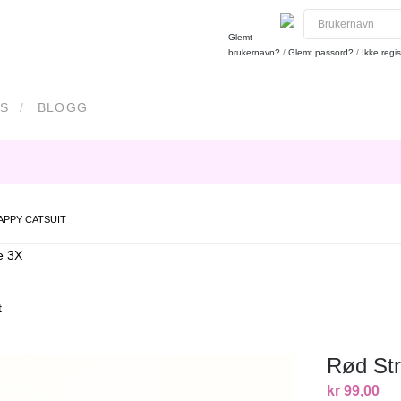
Glemt
brukernavn?
/
Glemt passord?
/
Ikke regis
S
BLOGG
APPY CATSUIT
e 3X
t
Rød Str
kr 99,00