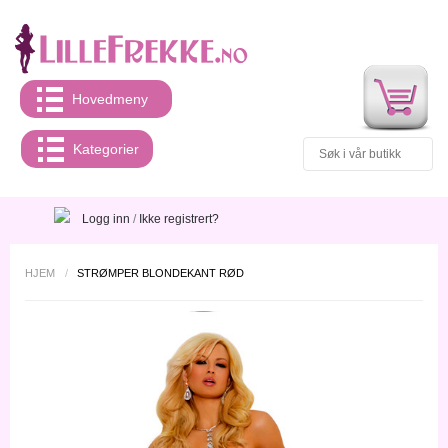
Hovedmeny
Kategorier
Logg inn
/
Ikke registrert?
HJEM
/
STRØMPER BLONDEKANT RØD