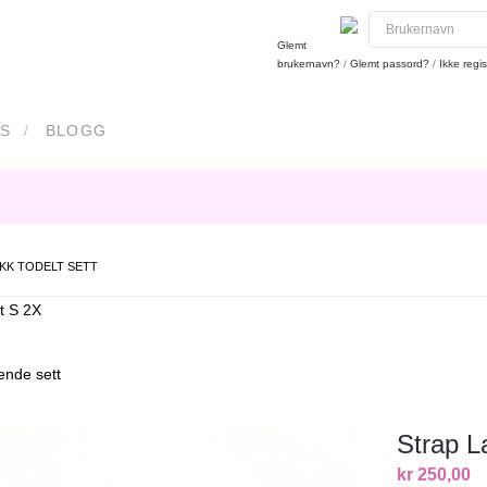
Glemt
brukernavn?
/
Glemt passord?
/
Ikke regis
S
BLOGG
KK TODELT SETT
t S 2X
nde sett
Strap L
kr 250,00