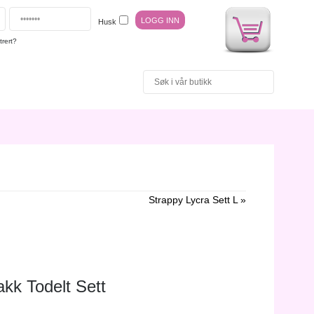
Husk
trert?
Strappy Lycra Sett L »
akk Todelt Sett