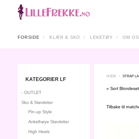
FORSIDE
KLÆR & SKO
LEKETØY
OM OS
HJEM
/
STRAP LA
KATEGORIER LF
« Sort Blondeset
- OUTLET
Sko & Støvletter
Tilbake til
matche
Pin-up Style
Ankelhøye Støvletter
High Heels