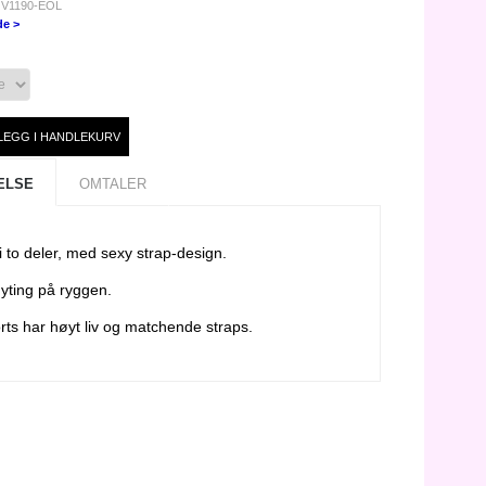
 V1190-EOL
de >
ELSE
OMTALER
t i to deler, med sexy strap-design.
yting på ryggen.
rts har høyt liv og matchende straps.