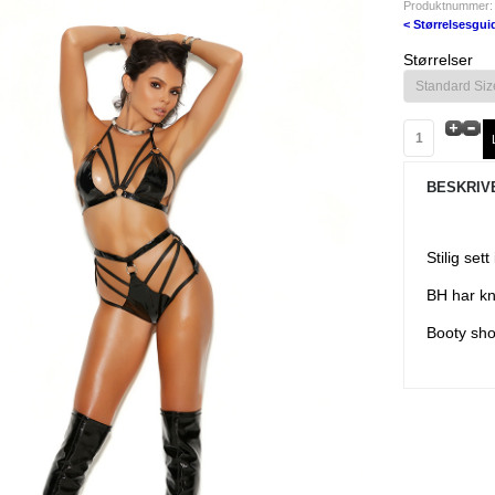
Produktnummer:
< Størrelsesgui
Størrelser
BESKRIV
Stilig set
BH har kn
Booty sho