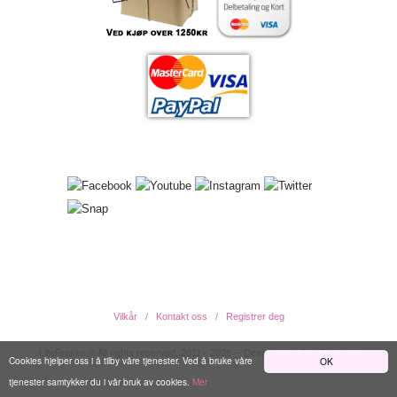
Vilkår
Kontakt oss
Registrer deg
LilleFrekke © All rights reserved. 2011 - 2026 -- Designed by EwcDesign ®
Cookies hjelper oss i å tilby våre tjenester. Ved å bruke våre
OK
tjenester samtykker du i vår bruk av cookies.
Mer