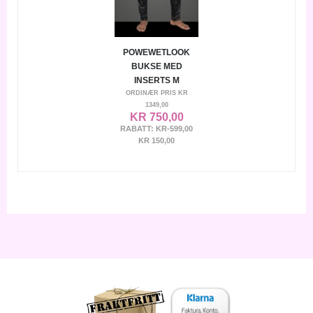
POWEWETLOOK
BUKSE MED
INSERTS M
ORDINÆR PRIS
KR
1349,00
KR 750,00
RABATT:
KR-599,00
KR 150,00