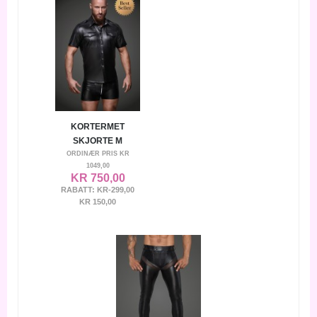
KORTERMET
SKJORTE M
ORDINÆR PRIS
KR
1049,00
KR 750,00
RABATT:
KR-299,00
KR 150,00