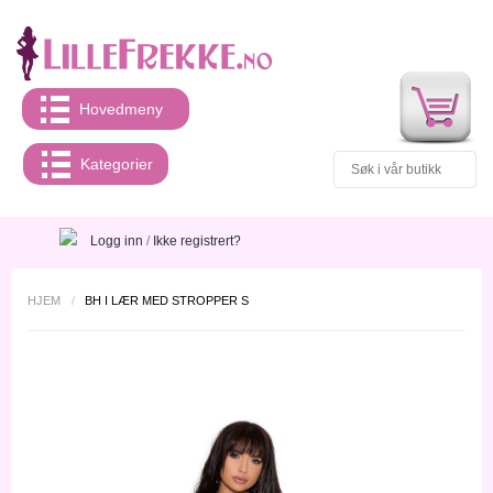
Hovedmeny
Kategorier
Logg inn
/
Ikke registrert?
HJEM
/
BH I LÆR MED STROPPER S