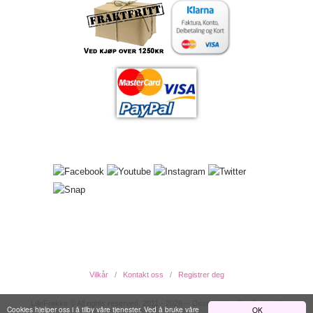
Vilkår
Kontakt oss
Registrer deg
LilleFrekke © All rights reserved. 2011 - 2026 -- Designed by EwcDesign ®
Cookies hjelper oss i å tilby våre tjenester. Ved å bruke våre
OK