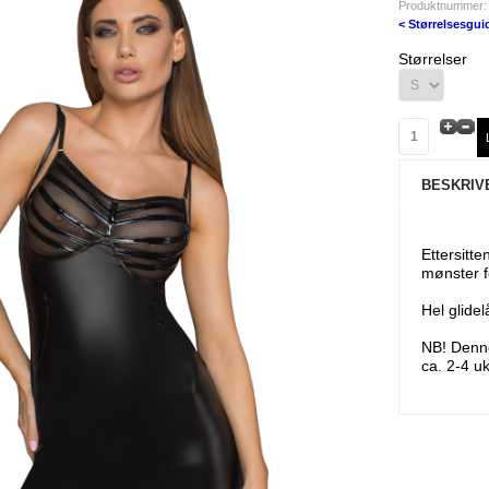
Produktnummer
< Størrelsesgui
Størrelser
BESKRIV
Ettersitt
mønster 
Hel glidel
NB! Denne
ca. 2-4 uk