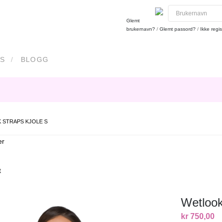
Glemt
brukernavn?
/
Glemt passord?
/
Ikke regis
S
BLOGG
 STRAPS KJOLE S
er
t
Wetlook
kr 750,00