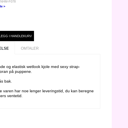
: NHM-F078
de >
ELSE
OMTALER
ende og elastisk wetlook kjole med sexy strap-
foran på puppene.
ås bak.
 varen har noe lenger leveringstid, du kan beregne
ers ventetid.