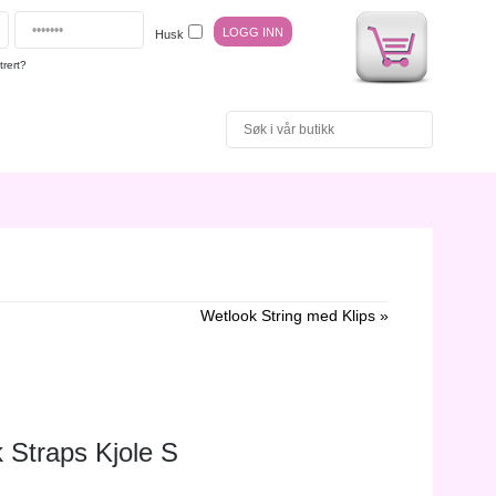
Husk
trert?
Wetlook String med Klips »
 Straps Kjole S