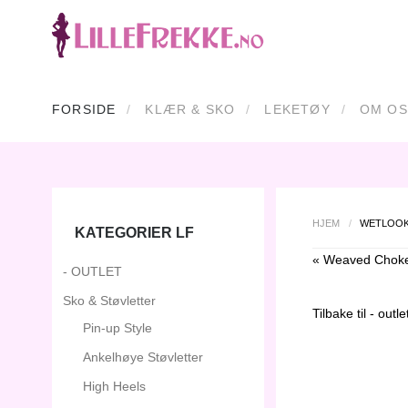
FORSIDE
KLÆR & SKO
LEKETØY
OM OS
HJEM
/
WETLOOK
KATEGORIER LF
« Weaved Chok
- OUTLET
Sko & Støvletter
Tilbake til
- outle
Pin-up Style
Ankelhøye Støvletter
High Heels