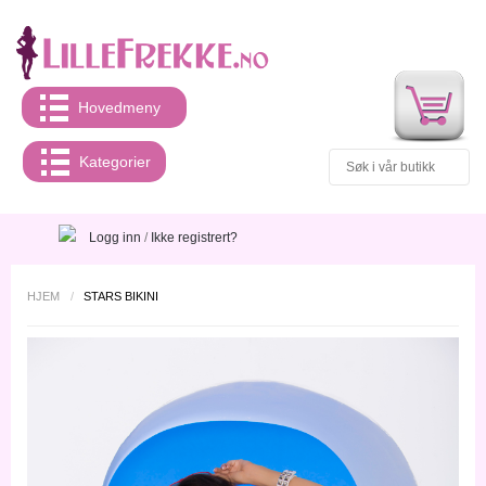
Hovedmeny
Kategorier
Logg inn
/
Ikke registrert?
HJEM
/
STARS BIKINI