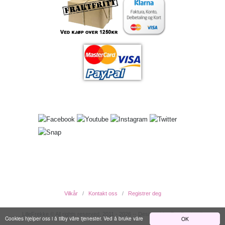
Vilkår
Kontakt oss
Registrer deg
LilleFrekke © All rights reserved. 2011 - 2026 -- Designed by EwcDesign ®
Cookies hjelper oss i å tilby våre tjenester. Ved å bruke våre
OK