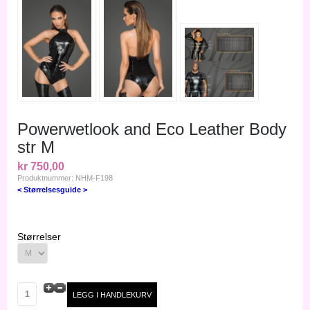
Powerwetlook and Eco Leather Body
str M
kr 750,00
Produktnummer: NHM-F198
< Størrelsesguide >
Størrelser