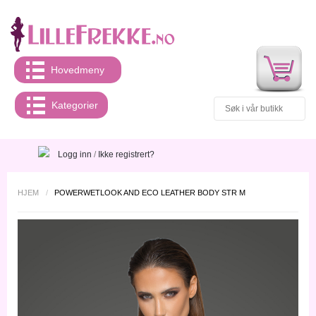
Hovedmeny
Kategorier
Logg inn
/
Ikke registrert?
HJEM
/
POWERWETLOOK AND ECO LEATHER BODY STR M