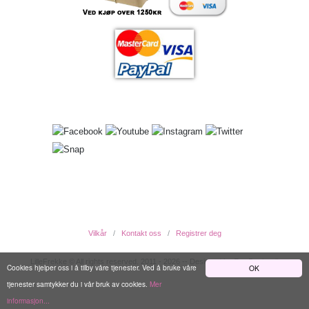
Vilkår
Kontakt oss
Registrer deg
LilleFrekke © All rights reserved. 2011 - 2026 -- Designed by EwcDesign ®
Cookies hjelper oss i å tilby våre tjenester. Ved å bruke våre
OK
tjenester samtykker du i vår bruk av cookies.
Mer
informasjon...