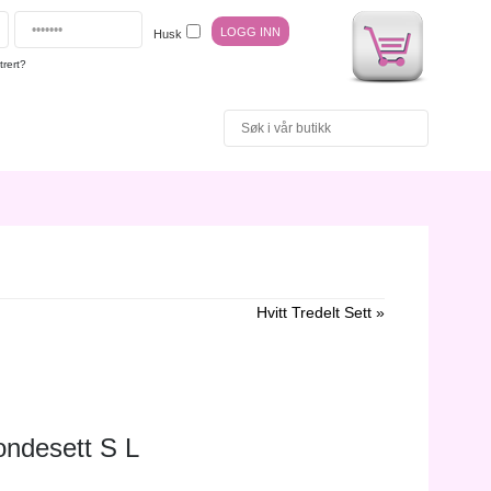
Husk
trert?
Hvitt Tredelt Sett »
londesett S L