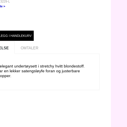
 3229-L
de >
ELSE
OMTALER
legant undertøysett i stretchy hvitt blondestoff.
r en lekker satengsløyfe foran og justerbare
ropper.