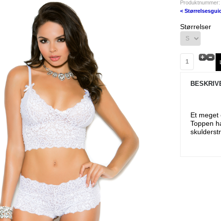
Produktnummer:
< Størrelsesgui
Størrelser
BESKRIV
Et meget e
Toppen ha
skulderst