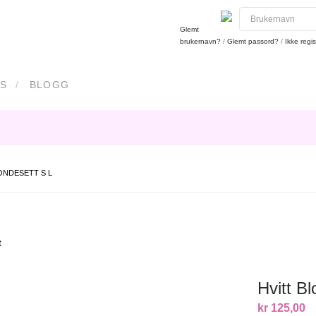
Glemt
brukernavn?
/
Glemt passord?
/
Ikke regis
S
BLOGG
ONDESETT S L
t
Hvitt B
kr 125,00