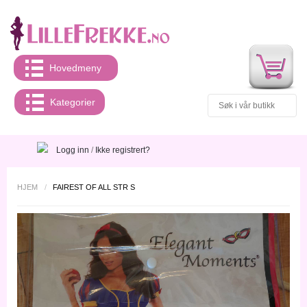
Hovedmeny
Kategorier
Logg inn
/
Ikke registrert?
HJEM
/
FAIREST OF ALL STR S