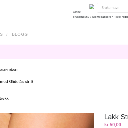
Glemt
brukernavn?
/
Glemt passord?
/
Ikke regis
S
BLOGG
RØMPEBÅND
 med Glidelås str S
trekk
Lakk S
kr 50,00