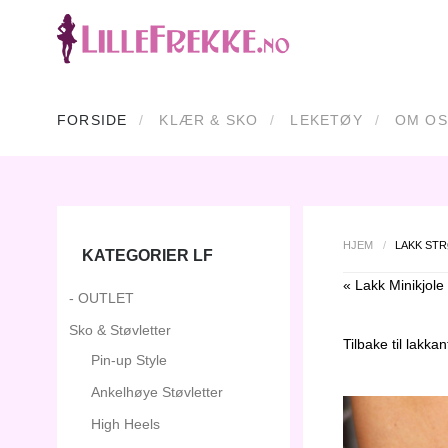
FORSIDE
KLÆR & SKO
LEKETØY
OM OS
HJEM
/
LAKK ST
KATEGORIER LF
« Lakk Minikjole
- OUTLET
Sko & Støvletter
Tilbake til
lakkan
Pin-up Style
Ankelhøye Støvletter
High Heels