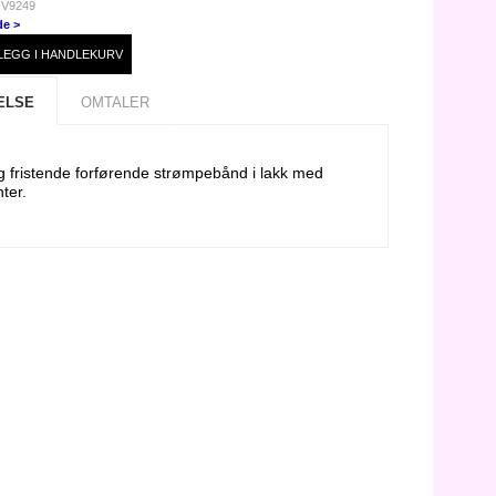
 V9249
de >
ELSE
OMTALER
g fristende forførende strømpebånd i lakk med
ter.