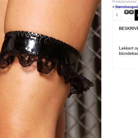
Produktnummer:
< Størrelsesgui
BESKRIV
Lekkert o
blondekan