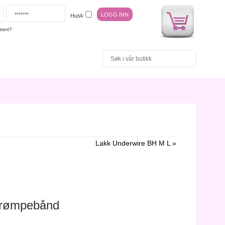
Husk
trert?
Lakk Underwire BH M L »
trømpebånd