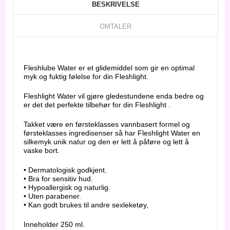
BESKRIVELSE
OMTALER
Fleshlube Water er et glidemiddel som gir en optimal
myk og fuktig følelse for din Fleshlight.
Fleshlight Water vil gjøre gledestundene enda bedre og
er det det perfekte tilbehør for din Fleshlight .
Takket være en førsteklasses vannbasert formel og
førsteklasses ingredisenser så har Fleshlight Water en
silkemyk unik natur og den er lett å påføre og lett å
vaske bort.
• Dermatologisk godkjent.
• Bra for sensitiv hud.
• Hypoallergisk og naturlig.
• Uten parabener.
• Kan godt brukes til andre sexleketøy,
Inneholder 250 ml.