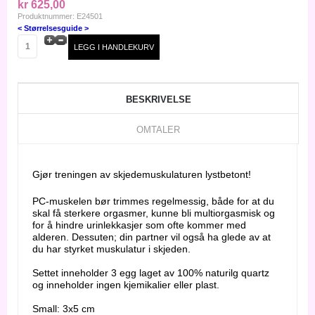
kr 625,00
Produktnummer: E24501
< Størrelsesguide >
BESKRIVELSE
OMTALER
Gjør treningen av skjedemuskulaturen lystbetont!
PC-muskelen bør trimmes regelmessig, både for at du
skal få sterkere orgasmer, kunne bli multiorgasmisk og
for å hindre urinlekkasjer som ofte kommer med
alderen. Dessuten; din partner vil også ha glede av at
du har styrket muskulatur i skjeden.
Settet inneholder 3 egg laget av 100% naturilg quartz
og inneholder ingen kjemikalier eller plast.
Small: 3x5 cm