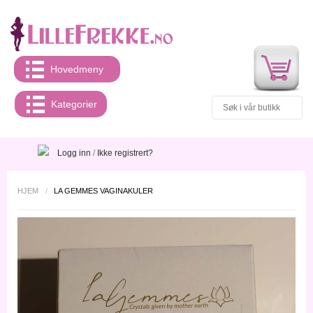
Hovedmeny
Kategorier
Logg inn
/
Ikke registrert?
HJEM
/
LA GEMMES VAGINAKULER