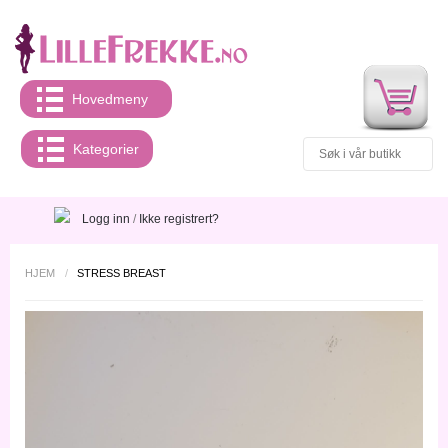
Hovedmeny
Kategorier
Logg inn
/
Ikke registrert?
HJEM
/
STRESS BREAST