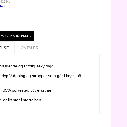
 8279-L
de >
ELSE
OMTALER
forførende og utrolig sexy rygg!
r dyp V-åpning og stropper som går i kryss på
r: 95% polyester, 5% elasthan.
er litt stor i størrelsen.