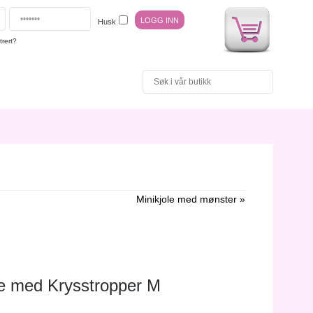
Husk
trert?
Minikjole med mønster »
le med Krysstropper M