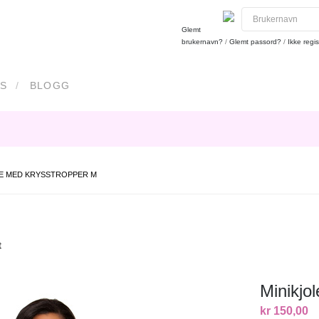
Glemt
brukernavn?
/
Glemt passord?
/
Ikke regis
S
BLOGG
LE MED KRYSSTROPPER M
t
Minikjo
kr 150,00