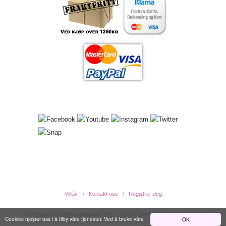
Vilkår
Kontakt oss
Registrer deg
LilleFrekke © All rights reserved. 2011 - 2026 -- Designed by EwcDesign ®
Cookies hjelper oss i å tilby våre tjenester. Ved å bruke våre
OK