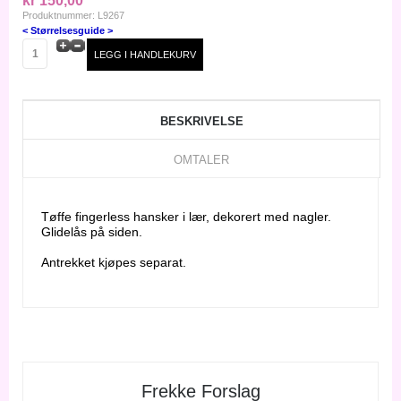
kr 150,00
Produktnummer: L9267
< Størrelsesguide >
BESKRIVELSE
OMTALER
Tøffe fingerless hansker i lær, dekorert med nagler.
Glidelås på siden.
Antrekket kjøpes separat.
Frekke Forslag