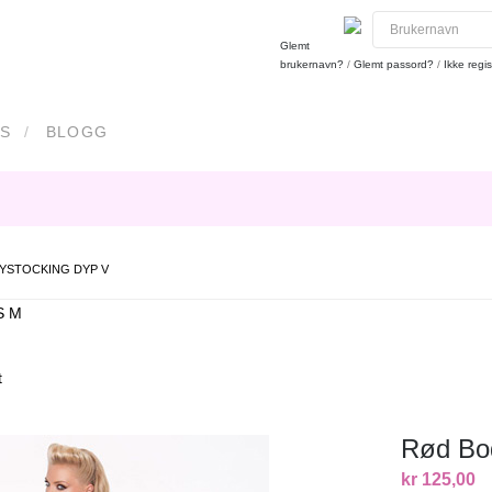
Glemt
brukernavn?
/
Glemt passord?
/
Ikke regis
S
BLOGG
YSTOCKING DYP V
S M
t
Rød Bo
kr 125,00