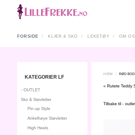
FORSIDE
KLÆR & SKO
LEKETØY
OM OS
HJEM
/
RØD BOD
KATEGORIER LF
« Rutete Teddy 
- OUTLET
Sko & Støvletter
Tilbake til
- outle
Pin-up Style
Ankelhøye Støvletter
High Heels