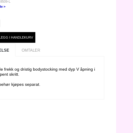
 8509-L
de >
ELSE
OMTALER
e frekk og dristig bodystocking med dyp V åpning i
pent skritt.
lbehør kjøpes separat.