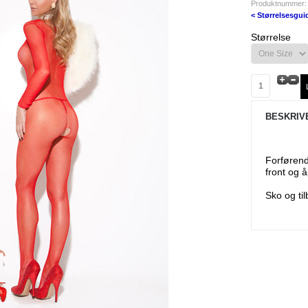
Produktnummer:
< Størrelsesgui
Størrelse
BESKRIV
Forførend
front og å
Sko og ti