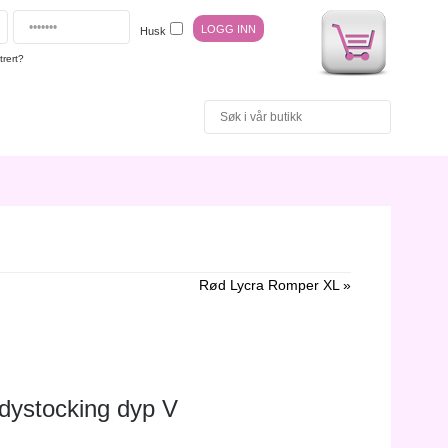
Husk
trert?
Rød Lycra Romper XL »
dystocking dyp V