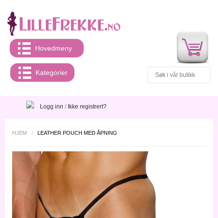
Hovedmeny
Kategorier
Logg inn
/
Ikke registrert?
HJEM
/
LEATHER POUCH MED ÅPNING