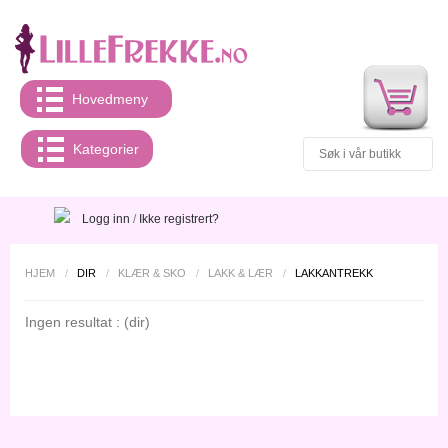
Hovedmeny
Kategorier
Logg inn
/
Ikke registrert?
HJEM
/
DIR
/
KLÆR & SKO
/
LAKK & LÆR
/
LAKKANTREKK
Ingen resultat : (dir)